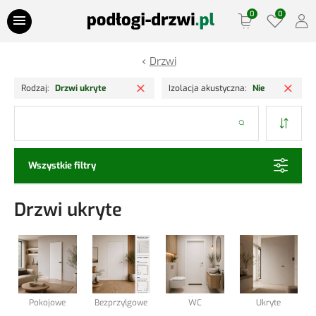
Przejdź do treści
Drzwi
Oferty Specjalne
Usuń filtr
Usuń
Rodzaj
Drzwi ukryte
Izolacja akustyczna
Nie
Panele podłogowe
Szukaj
Podłogi drewniane
Wszystkie filtry
Drzwi
Drzwi ukryte
Ościeżnice
Lamele Ściany
Listwy podłogowe
Pokojowe
Bezprzylgowe
WC
Ukryte