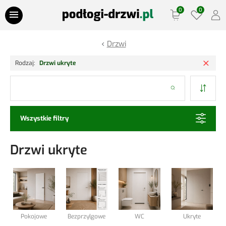
Przejdź do treści
Drzwi
Oferty Specjalne
Usuń
Rodzaj
Drzwi ukryte
Panele podłogowe
Szukaj
Podłogi drewniane
Wszystkie filtry
Drzwi
Drzwi ukryte
Ościeżnice
Lamele Ściany
Listwy podłogowe
Pokojowe
Bezprzylgowe
WC
Ukryte