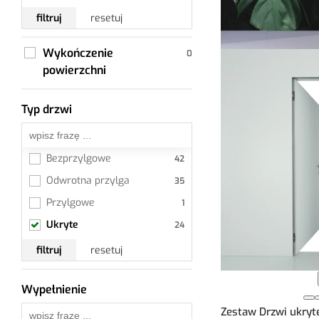
filtruj
resetuj
Wykończenie
powierzchni
Typ drzwi
Ukryte
Bezprzylgowe
Odwrotna przylga
Przylgowe
Ukryte
filtruj
resetuj
Wypełnienie
Wszystkie
Zestaw Drzwi ukryte