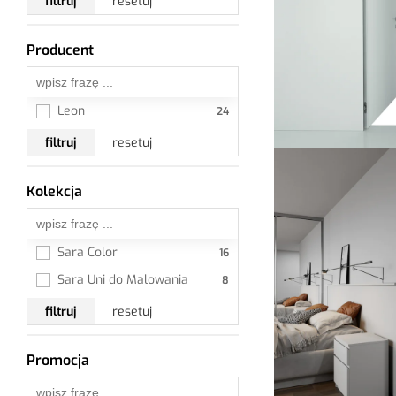
filtruj
resetuj
Producent
Wszystkie
Leon
filtruj
resetuj
Kolekcja
Wszystkie
Sara Color
Sara Uni do Malowania
filtruj
resetuj
Promocja
Wszystkie