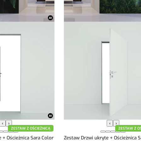
‹
›
‹
›
ZESTAW Z OŚCIEŻNICĄ
ZESTAW Z O
 + Ościeżnica Sara Color
Zestaw Drzwi ukryte + Ościeżnica S