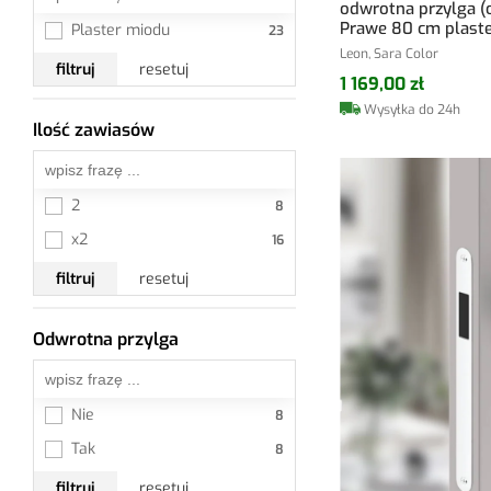
odwrotna przylga (
Prawe 80 cm plast
Plaster miodu
Leon, Sara Color
filtruj
resetuj
1 169,00 zł
Wysyłka do 24h
Ilość zawiasów
Wszystkie
2
x2
filtruj
resetuj
Odwrotna przylga
Wszystkie
Nie
Tak
filtruj
resetuj