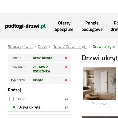
Przejdź do treści
Oferty
Panele
Po
Specjalne
podłogowe
dre
Strona główna
Drzwi
Drzwi / Drzwi ukryte
Drzwi ukryte 
Usuń filtr
Drzwi ukry
Rodzaj
Drzwi ukryte
Usuń filtr
Znaczniki
ZESTAW Z
OŚCIEŻNICĄ
Usuń filtr
Typ drzwi
Ukryte
Rodzaj
Drzwi ukryte
Drzwi
Pokojowe
Drzwi ukryte