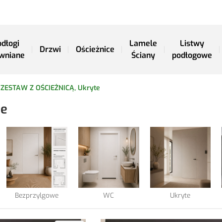
dłogi
Lamele
Listwy
Drzwi
Ościeżnice
wniane
Ściany
podłogowe
- ZESTAW Z OŚCIEŻNICĄ, Ukryte
te
Bezprzylgowe
WC
Ukryte