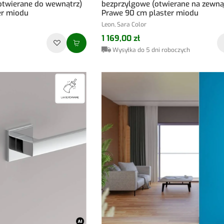
otwierane do wewnątrz)
bezprzylgowe (otwierane na zewną
er miodu
Prawe 90 cm plaster miodu
Leon, Sara Color
1 169,00 zł
Wysyłka do 5 dni roboczych