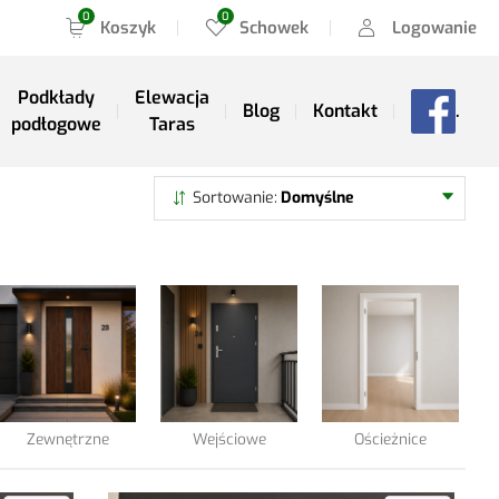
Koszyk
Schowek
Logowanie
Podkłady
Elewacja
Blog
Kontakt
.
podłogowe
Taras
Szukaj
Sortowanie
Domyślne
Zewnętrzne
Wejściowe
Ościeżnice