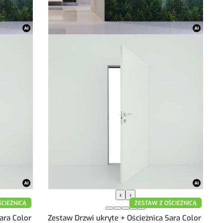
‹
›
ŚCIEŻNICĄ
ZESTAW Z OŚCIEŻNICĄ
ara Color
Zestaw Drzwi ukryte + Ościeżnica Sara Color