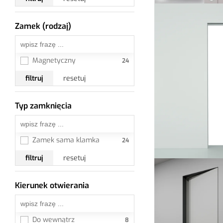
Zamek (rodzaj)
Wszystkie
Magnetyczny
filtruj
resetuj
Typ zamknięcia
Wszystkie
Zamek sama klamka
filtruj
resetuj
Kierunek otwierania
Wszystkie
Do wewnątrz