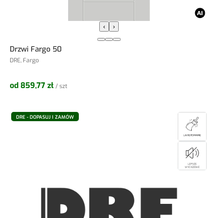
‹
›
Drzwi Fargo 50
DRE, Fargo
od 859,77 zł
/ szt
DRE - DOPASUJ I ZAMÓW