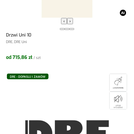
‹
›
Drzwi Uni 10
DRE, DRE Uni
od 715,86 zł
/ szt
DRE - DOPASUJ I ZAMÓW