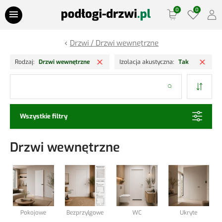
Przejdź do treści
Drzwi / Drzwi wewnętrzne
Oferty Specjalne
Usuń filtr
Usuń
Rodzaj
Drzwi wewnętrzne
Izolacja akustyczna
Tak
Panele podłogowe
Szukaj
Podłogi drewniane
Wszystkie filtry
Drzwi
Drzwi wewnętrzne
Ościeżnice
Lamele Ściany
Listwy podłogowe
Pokojowe
Bezprzylgowe
WC
Ukryte