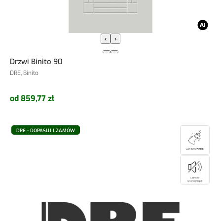
‹
›
Drzwi Binito 90
DRE, Binito
od 859,77 zł
DRE - DOPASUJ I ZAMÓW