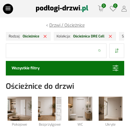
Przejdź do treści
Drzwi / Ościeżnice
Oferty Specjalne
Usuń filtr
Usuń f
Rodzaj
Ościeżnice
Kolekcja
Ościeżnica DRE Cell
Szer
Panele podłogowe
Szukaj
Podłogi drewniane
Wszystkie filtry
Drzwi
Ościeżnice do drzwi
Ościeżnice
Lamele Ściany
Listwy podłogowe
Pokojowe
Bezprzylgowe
WC
Ukryte