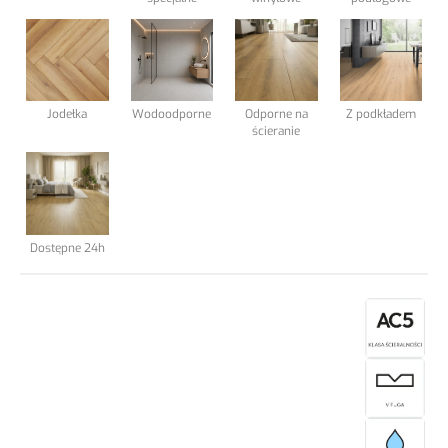
Podkłady podłogowe
Elewacja Taras
Jodełka
Wodoodporne
Odporne na
Z podkładem
ścieranie
Blog
Kontakt
Dostępne 24h
.