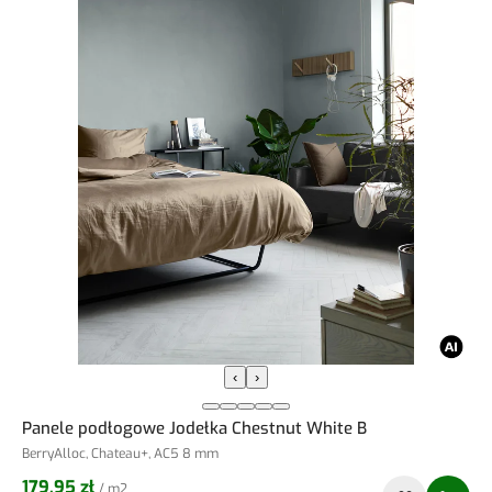
‹
›
Panele podłogowe Jodełka Chestnut White B
BerryAlloc, Chateau+, AC5 8 mm
179,95 zł
/ m2