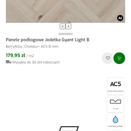
‹
›
Panele podłogowe Jodełka Gyant Light B
BerryAlloc, Chateau+, AC5 8 mm
179,95 zł
/ m2
Wysyłka do 30 dni roboczych