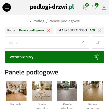
Przejdź do treści
Podłogi / Panele podłogowe
Oferty Specjalne
Usuń filtr
Usu
Rodzaj
Panele podłogowe
KLASA ŚCIERALNOŚCI
AC5
Panele podłogowe
Szukaj
Podłogi drewniane
Wszystkie filtry
Drzwi
Panele podłogowe
Ościeżnice
Lamele Ściany
Listwy podłogowe
Bestseller
Oferty
Panele
Panele
specjalne
winylowe
podłogowe