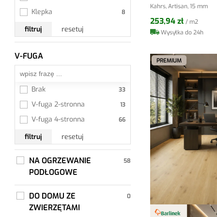
Kahrs, Artisan, 15 mm
Klepka
253,94 zł
/ m2
filtruj
resetuj
Wysyłka do 24h
V-FUGA
Wszystkie
PREMIUM
Brak
V-fuga 2-stronna
V-fuga 4-stronna
filtruj
resetuj
NA OGRZEWANIE
PODŁOGOWE
DO DOMU ZE
ZWIERZĘTAMI