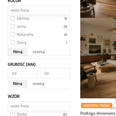
KOLOR
Wszystkie
Ciemny
Jasny
Naturalny
Szary
filtruj
resetuj
GRUBOŚĆ (MM)
filtruj
resetuj
WZÓR
Wszystkie
DOSTĘPNE PRÓBKI
Podłoga drewniana
Deska