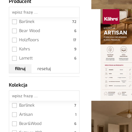
Producent
Wszystkie
Barlinek
Bear Wood
Holzfloors
Kahrs
Lamett
filtruj
resetuj
Kolekcja
Wszystkie
Barlinek
Artisan
Bear&Wood