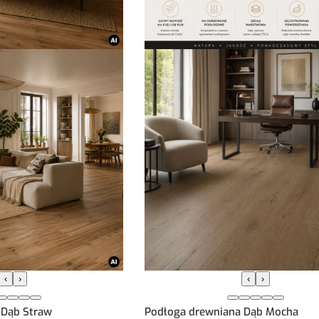
‹
›
‹
›
 Dąb Straw
Podłoga drewniana Dąb Mocha