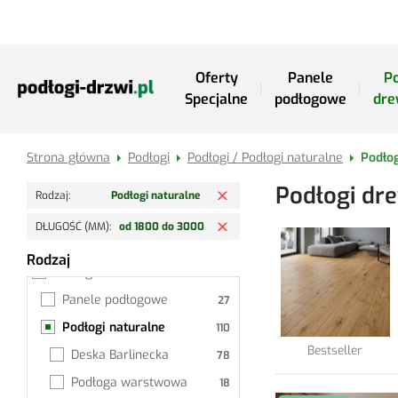
Przejdź do treści
Oferty
Panele
Po
Specjalne
podłogowe
dre
Strona główna
Podłogi
Podłogi / Podłogi naturalne
Podłog
Usuń filtr
Podłogi dr
Rodzaj
Podłogi naturalne
Usuń filtr
DŁUGOŚĆ (MM)
od 1800 do 3000
Rodzaj
Podłogi naturalne
Podłogi
Panele podłogowe
Podłogi naturalne
Bestseller
Deska Barlinecka
Podłoga warstwowa