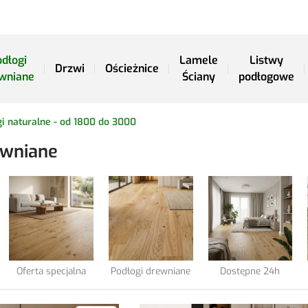
dłogi
Lamele
Listwy
Drzwi
Ościeżnice
wniane
Ściany
podłogowe
i naturalne - od 1800 do 3000
ewniane
Oferta specjalna
Podłogi drewniane
Dostępne 24h