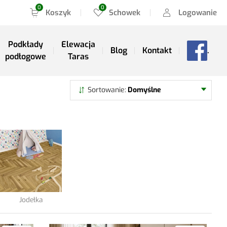
Koszyk
Schowek
Logowanie
Podkłady
Elewacja
Blog
Kontakt
.
podłogowe
Taras
Szukaj
Sortowanie
Domyślne
Jodełka