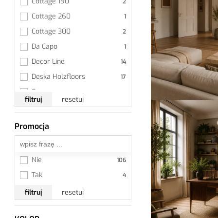
Cottage 190
Cottage 260
Cottage 300
Da Capo
Decor Line
Deska Holzfloors
Fauna
filtruj
resetuj
Flora
Khars
Promocja
Wszystkie
Life
Lodge 190
Nie
Pure Line
Tak
Senses
filtruj
resetuj
Smaki Życia