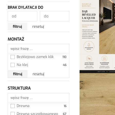
BRAK DYLATACJI DO
filtruj
resetuj
MONTAŻ
Wszystkie
Bezklejowo zamek klik
Na klej
filtruj
resetuj
STRUKTURA
Wszystkie
Drewna
Drewna szczotkowanego