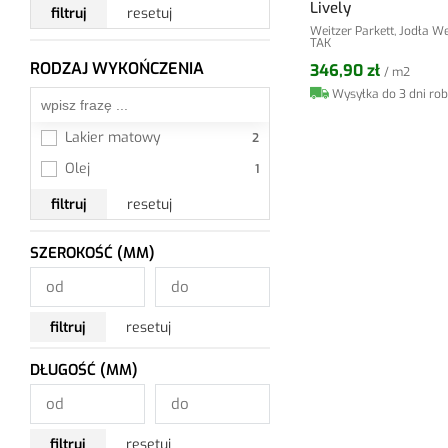
Lively
filtruj
resetuj
Weitzer Parkett, Jodła W
TAK
RODZAJ WYKOŃCZENIA
346,90 zł
Wszystkie
/ m2
Wysyłka do 3 dni ro
Lakier matowy
Olej
filtruj
resetuj
SZEROKOŚĆ (MM)
filtruj
resetuj
DŁUGOŚĆ (MM)
filtruj
resetuj