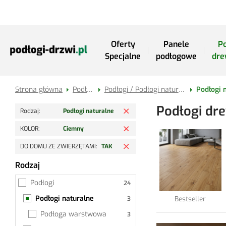
Przejdź do treści
Oferty
Panele
Po
Specjalne
podłogowe
dre
Strona główna
Podłogi
Podłogi / Podłogi naturalne
Usuń filtr
Podłogi dr
Rodzaj
Podłogi naturalne
Usuń filtr
KOLOR
Ciemny
Usuń filtr
DO DOMU ZE ZWIERZĘTAMI
TAK
Rodzaj
Podłogi naturalne
Podłogi
Podłogi naturalne
Bestseller
Podłoga warstwowa