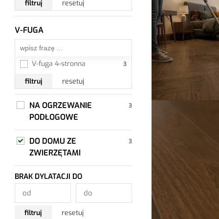
filtruj
resetuj
V-FUGA
Wszystkie
V-fuga 4-stronna
filtruj
resetuj
NA OGRZEWANIE
PODŁOGOWE
DO DOMU ZE
ZWIERZĘTAMI
BRAK DYLATACJI DO
filtruj
resetuj