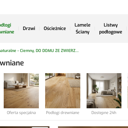
dłogi
Lamele
Listwy
Drzwi
Ościeżnice
wniane
Ściany
podłogowe
Podłogi naturalne - Ciemny, DO DOMU ZE ZWIERZĘTAMI
ewniane
Oferta specjalna
Podłogi drewniane
Dostępne 24h