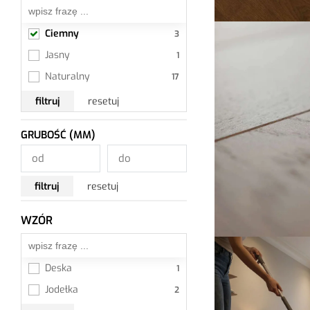
Ciemny
Jasny
Naturalny
filtruj
resetuj
GRUBOŚĆ (MM)
filtruj
resetuj
WZÓR
Wszystkie
Deska
Jodełka