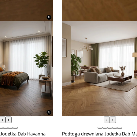
‹
›
‹
›
 Jodełka Dąb Havanna
Podłoga drewniana Jodełka Dąb M