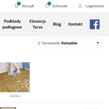
Koszyk
Schowek
Logowanie
Podkłady
Elewacja
Blog
Kontakt
.
podłogowe
Taras
Szukaj
Sortowanie
Domyślne
Jodełka