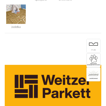
Podkłady podłogowe
Elewacja Taras
Jodełka
Blog
Kontakt
.