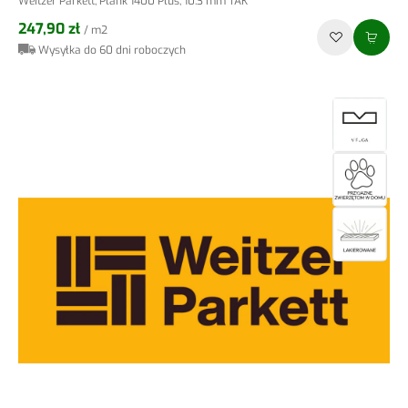
Weitzer Parkett, Plank 1400 Plus, 10.3 mm TAK
247,90 zł
/ m2
Wysyłka do 60 dni roboczych