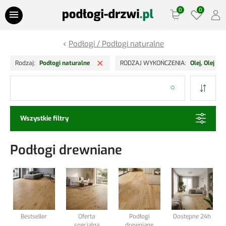
Przejdź do treści
Podłogi / Podłogi naturalne
Oferty Specjalne
Usuń filtr
Rodzaj
Podłogi naturalne
RODZAJ WYKOŃCZENIA
Olej, Olej o
Panele podłogowe
Szukaj
Podłogi drewniane
Wszystkie filtry
Drzwi
Podłogi drewniane
Ościeżnice
Lamele Ściany
Listwy podłogowe
Bestseller
Oferta
Podłogi
Dostępne 24h
specjalna
drewniane