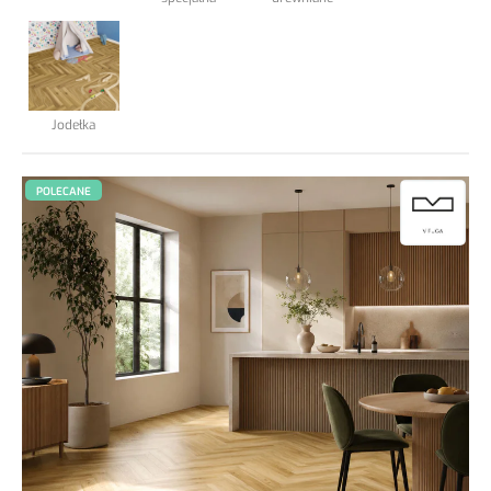
Podkłady podłogowe
Elewacja Taras
Jodełka
Blog
POLECANE
Kontakt
.