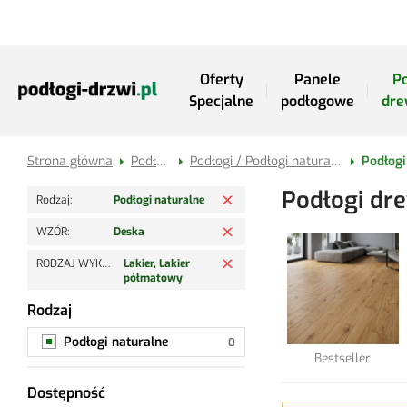
Przejdź do treści
Oferty
Panele
Po
Specjalne
podłogowe
dre
Strona główna
Podłogi
Podłogi / Podłogi naturalne
Usuń filtr
Podłogi dr
Rodzaj
Podłogi naturalne
Usuń filtr
WZÓR
Deska
Usuń filtr
RODZAJ WYKOŃCZENIA
Lakier, Lakier
półmatowy
Rodzaj
Podłogi naturalne
Podłogi naturalne
Bestseller
Dostępność
Wszystkie produkty