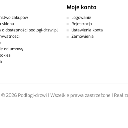
Moje konto
eństwo zakupów
Logowanie
 sklepu
Rejestracja
 o dostępności podlogi-drzwi.pl
Ustawienia konta
prywatności
Zamówienia
je
nie od umowy
ookies
ia
 © 2026 Podłogi-drzwi | Wszelkie prawa zastrzeżone | Realiz