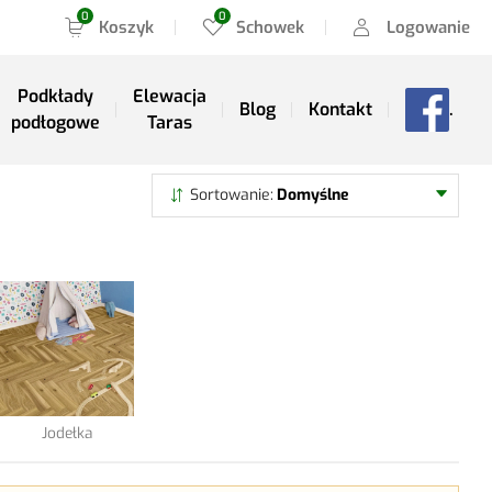
Koszyk
Schowek
Logowanie
Podkłady
Elewacja
Blog
Kontakt
.
podłogowe
Taras
Szukaj
Sortowanie
Domyślne
Jodełka