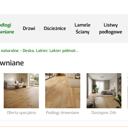
dłogi
Lamele
Listwy
Drzwi
Ościeżnice
wniane
Ściany
podłogowe
Podłogi naturalne - Deska, Lakier, Lakier półmatowy
ewniane
Oferta specjalna
Podłogi drewniane
Dostępne 24h