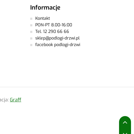
Informacje
Kontakt
PON-PT 8.00-16:00
Tel. 12 290 66 66
sklep@podlogi-drzwi.pl
facebook podlogi-drzwi
acja:
Graff
P
P