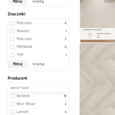
filtruj
resetuj
Znaczniki
Wszystkie
Polecane
Nowość
Polecane
PREMIUM
TOP
filtruj
resetuj
Producent
Wszystkie
Barlinek
Bear Wood
Lamett