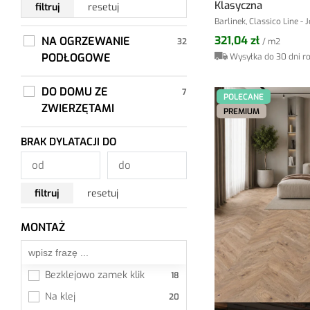
Klasyczna
filtruj
resetuj
Barlinek, Classico Line -
321,04 zł
NA OGRZEWANIE
/ m2
PODŁOGOWE
Wysyłka do 30 dni r
DO DOMU ZE
POLECANE
ZWIERZĘTAMI
PREMIUM
BRAK DYLATACJI DO
filtruj
resetuj
MONTAŻ
Wszystkie
Bezklejowo zamek klik
Na klej