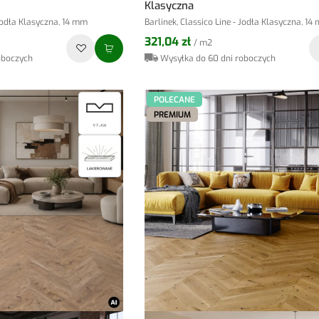
Klasyczna
 Jodła Klasyczna, 14 mm
Barlinek, Classico Line - Jodła Klasyczna, 14
321,04 zł
/ m2
oboczych
Wysyłka do 60 dni roboczych
POLECANE
PREMIUM