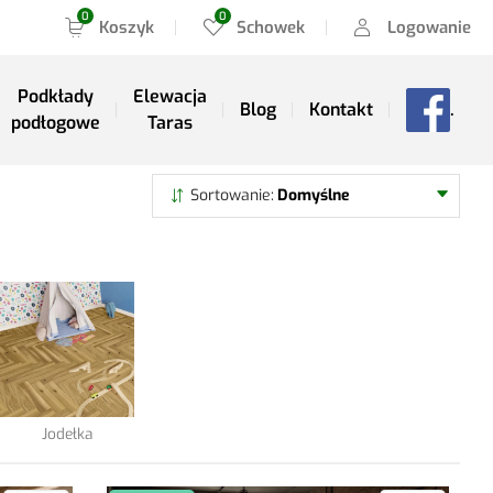
Koszyk
Schowek
Logowanie
Podkłady
Elewacja
Blog
Kontakt
.
podłogowe
Taras
Szukaj
Sortowanie
Domyślne
Jodełka