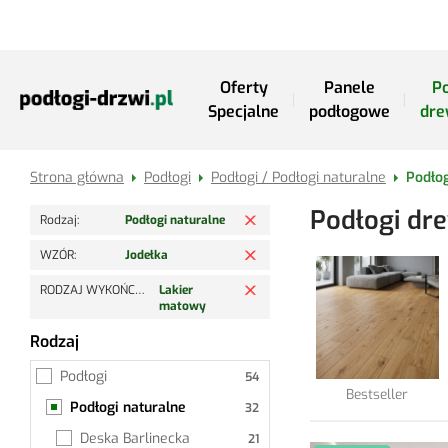
Przejdź do treści
Oferty
Panele
Po
Specjalne
podłogowe
dre
Strona główna
Podłogi
Podłogi / Podłogi naturalne
Podłog
Usuń filtr
Podłogi dr
Rodzaj
Podłogi naturalne
Usuń filtr
WZÓR
Jodełka
Usuń filtr
RODZAJ WYKOŃCZENIA
Lakier
matowy
Rodzaj
Podłogi naturalne
Podłogi
Bestseller
Podłogi naturalne
Deska Barlinecka