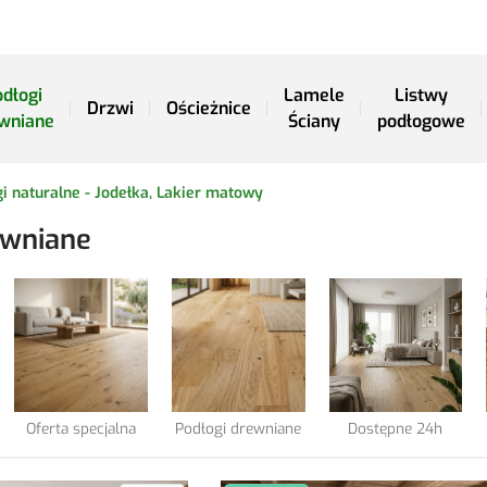
dłogi
Lamele
Listwy
Drzwi
Ościeżnice
wniane
Ściany
podłogowe
i naturalne - Jodełka, Lakier matowy
ewniane
Oferta specjalna
Podłogi drewniane
Dostępne 24h