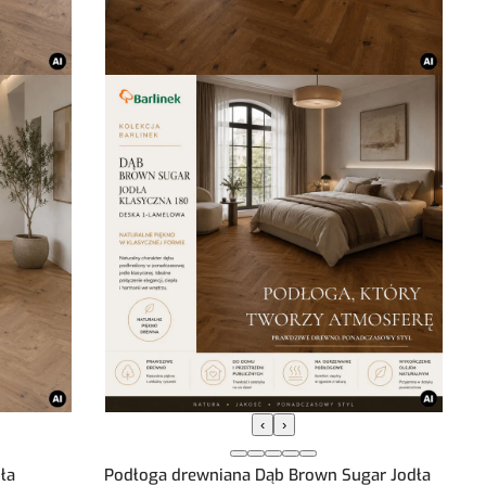
‹
›
ła
Podłoga drewniana Dąb Brown Sugar Jodła