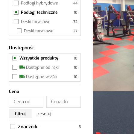
Podłogi hybrydowe
Podłogi techniczne
Deski tarasowe
Deski tarasowe
Deski balkonowe
Dostępność
Wszystkie produkty
Akcesoria deski 
tarasowe
Wszystkie produkty
Wykładzina dywanowa
Dostępne od ręki
Akcesoria
Dostępne w 24h
Listwy przypodłogowe
Cena
Akcesoria do listew
Podkłady
Środki pielęgnacyjne
filtruj
resetuj
Kleje
Znaczniki
Grunty