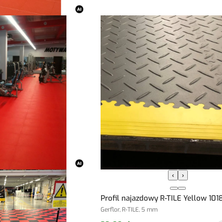
‹
›
Profil najazdowy R-TILE Yellow 101
Gerflor, R-TILE, 5 mm