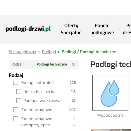
Przejdź do treści
Oferty
Panele
Po
Specjalne
podłogowe
dre
Strona główna
Podłogi
Podłogi / Podłogi techniczne
Usuń filtr
Podłogi tec
Podłogi
Rodzaj
Podłogi techniczne
Panele podłogowe
Rodzaj
Podłogi techniczne
Podłogi naturalne
Deska Barlinecka
Podłoga warstwowa
Panele winylowe
Wodoodporne
Panele winylowe 
samoprzylepne