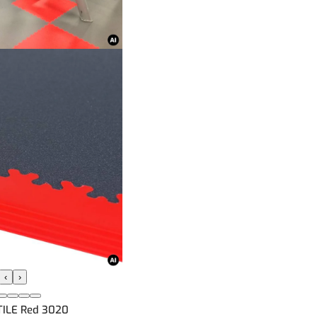
‹
›
-TILE Red 3020