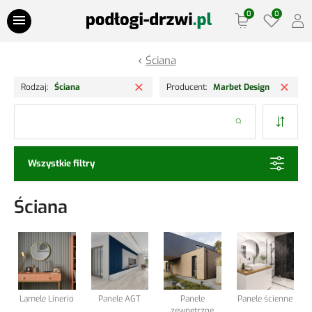
Przejdź do treści
Ściana
Oferty Specjalne
Usuń filtr
Usuń
Rodzaj
Ściana
Producent
Marbet Design
Panele podłogowe
Szukaj
Podłogi drewniane
Wszystkie filtry
Drzwi
Ściana
Ościeżnice
Lamele Ściany
Listwy podłogowe
Lamele Linerio
Panele AGT
Panele
Panele ścienne
zewnętrzne