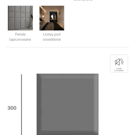
Podkłady podłogowe
Elewacja Taras
Panele
Listwy pod
tapicerowane
oświetlenie
Blog
Kontakt
.