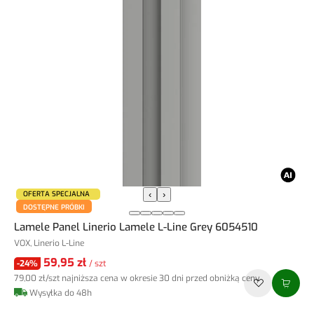
OFERTA SPECJALNA
‹
›
DOSTĘPNE PRÓBKI
Lamele Panel Linerio Lamele L-Line Grey 6054510
VOX, Linerio L-Line
59,95 zł
-24%
/ szt
79,00 zł
/szt
najniższa cena w okresie 30 dni przed obniżką ceny
Wysyłka do 48h