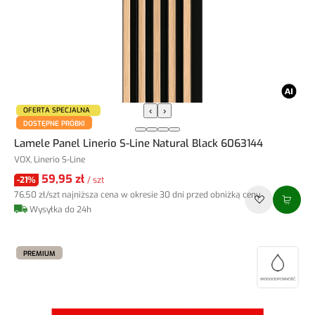
OFERTA SPECJALNA
‹
›
DOSTĘPNE PRÓBKI
Lamele Panel Linerio S-Line Natural Black 6063144
VOX, Linerio S-Line
59,95 zł
-21%
/ szt
76,50 zł
/szt
najniższa cena w okresie 30 dni przed obniżką ceny
Wysyłka do 24h
PREMIUM