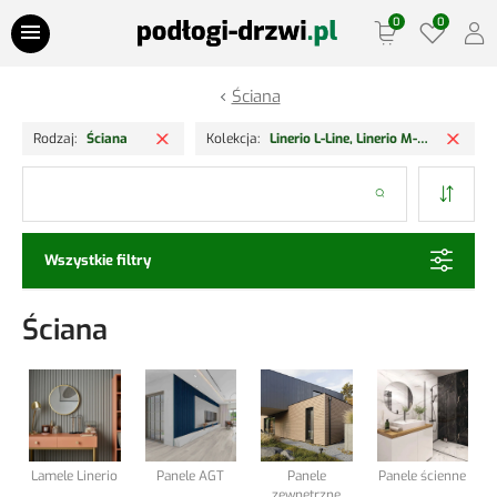
Przejdź do treści
Ściana
Oferty Specjalne
Usuń filtr
Usuń
Rodzaj
Ściana
Kolekcja
Linerio L-Line, Linerio M-Line, Linerio S-Line
Panele podłogowe
Szukaj
Podłogi drewniane
Wszystkie filtry
Drzwi
Ściana
Ościeżnice
Lamele Ściany
Listwy podłogowe
Lamele Linerio
Panele AGT
Panele
Panele ścienne
zewnętrzne