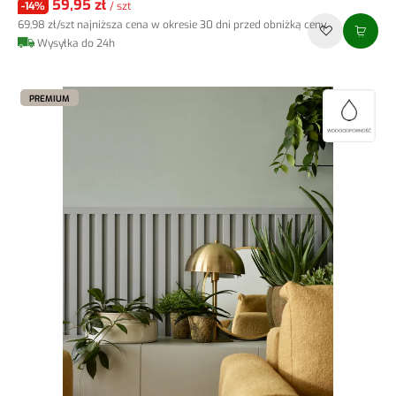
59,95 zł
-14%
/ szt
69,98 zł
/szt
najniższa cena w okresie 30 dni przed obniżką ceny
Wysyłka do 24h
PREMIUM