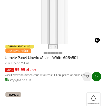
OFERTA SPECJALNA
‹
›
DOSTĘPNE PRÓBKI
Lamele Panel Linerio M-Line White 6054501
VOX, Linerio M-Line
59,95 zł
-20%
/ szt
74,90 zł
/szt
najniższa cena w okresie 30 dni przed obniżką ceny
Wysyłka do 48h
PREMIUM