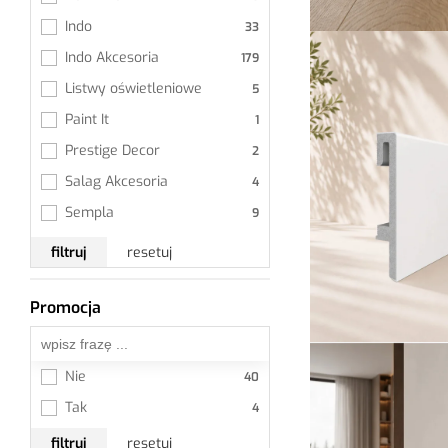
Indo
Indo Akcesoria
Listwy oświetleniowe
Paint It
Prestige Decor
Salag Akcesoria
Sempla
Sempla Akcesoria
filtruj
resetuj
STIQ XL Mono
STIQ XL Wood
Promocja
Wszystkie
Vigo 60
Vigo 80
Nie
Vigo Zakończenia
Tak
filtruj
resetuj