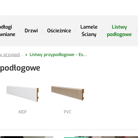
dłogi
Lamele
Listwy
Drzwi
Ościeżnice
wniane
Ściany
podłogowe
Podłogi / Akcesoria / Listwy przypodłogowe
Listwy przypodłogowe - Espumo
ypodłogowe
MDF
PVC