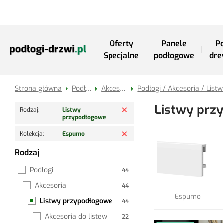
Przejdź do treści
Oferty
Panele
Po
Specjalne
podłogowe
dre
Strona główna
Podłogi
Akcesoria
Usuń filtr
Listwy prz
Rodzaj
Listwy
przypodłogowe
Usuń filtr
Kolekcja
Espumo
Rodzaj
Listwy przypodłogowe
Podłogi
Akcesoria
Espumo
Listwy przypodłogowe
Akcesoria do listew