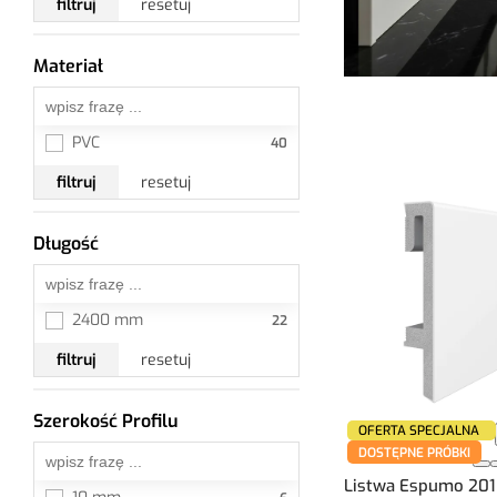
filtruj
resetuj
Materiał
Wszystkie
PVC
filtruj
resetuj
Długość
Wszystkie
2400 mm
filtruj
resetuj
Szerokość Profilu
Wszystkie
OFERTA SPECJALNA
DOSTĘPNE PRÓBKI
Listwa Espumo 201 