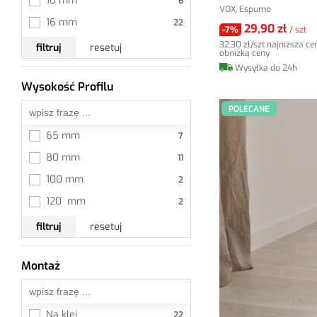
10 mm
VOX, Espumo
16 mm
29,90 zł
-7%
/ szt
32,30 zł
/szt
najniższa ce
filtruj
resetuj
obniżką ceny
Wysyłka do 24h
Wysokość Profilu
Wszystkie
POLECANE
65 mm
80 mm
100 mm
120  mm
filtruj
resetuj
Montaż
Wszystkie
Na klej