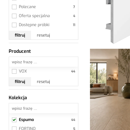
Polecane
Oferta specjalna
Dostępne próbki
filtruj
resetuj
Producent
Wszystkie
VOX
filtruj
resetuj
Bravo
Kolekcja
Espumo
Bravo Kolory Drewna
Diamond
Espumo
FORTINO