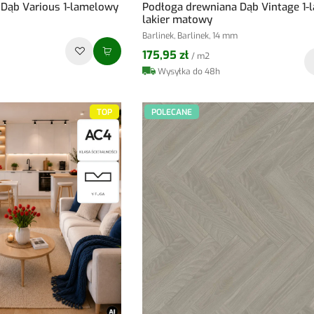
 Dąb Various 1-lamelowy
Podłoga drewniana Dąb Vintage 1
lakier matowy
Barlinek, Barlinek, 14 mm
175,95 zł
/ m2
Wysyłka do 48h
TOP
POLECANE