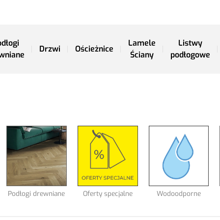
dłogi
Lamele
Listwy
Drzwi
Ościeżnice
wniane
Ściany
podłogowe
Podłogi drewniane
Oferty specjalne
Wodoodporne