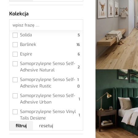
Bergdeck
BerryAlloc
Kolekcja
Wszystkie
Boccho
Bostik
Solida
Classen
Barlinek
Connectuum
Espire
Douro
Samoprzylepne Senso Self-
Egger
Adhesive Natural
Ewifoam
Samoprzylepne Senso Self-
Adhesive Rustic
Fobaro
Samoprzylepne Senso Self-
Gerflor
Adhesive Urban
Holzfloors
Samoprzylepne Senso Vinyl 
JOKA
Tails Designe
Kahrs
filtruj
resetuj
Samoprzylepne Senso Vinyl 
Tails Prime
Kiesel