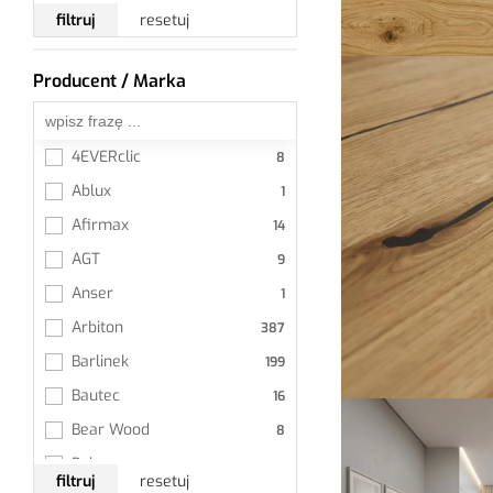
Super Oferta
filtruj
resetuj
2w1 Podłoga i Ściana
Do wyczerpania zapasów
Producent / Marka
Wszystkie
PREMIUM
TOP
4EVERclic
TYLKO ONLINE
Ablux
Afirmax
AGT
Anser
Arbiton
Barlinek
Bautec
Bear Wood
Belvaro
filtruj
resetuj