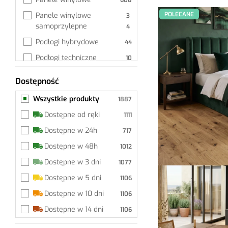
POLECANE
Panele winylowe 
samoprzylepne
Podłogi hybrydowe
Podłogi techniczne
Deski tarasowe
Dostępność
Wszystkie produkty
Deski tarasowe
Wszystkie produkty
Deski balkonowe
Dostępne od ręki
Akcesoria deski 
Dostępne w 24h
tarasowe
Dostępne w 48h
Wykładzina dywanowa
Dostępne w 3 dni
Akcesoria
Dostępne w 5 dni
Listwy przypodłogowe
Dostępne w 10 dni
Akcesoria do listew
Dostępne w 14 dni
Podkłady
Środki pielęgnacyjne