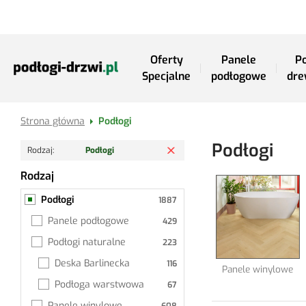
Przejdź do treści
Oferty
Panele
Po
Specjalne
podłogowe
dre
Strona główna
Podłogi
Usuń filtr
Podłogi
Rodzaj
Podłogi
Rodzaj
Podłogi
Podłogi
Panele podłogowe
Podłogi naturalne
Deska Barlinecka
Panele winylowe
Podłoga warstwowa
Panele winylowe