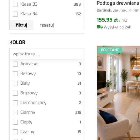
Amaron Chevron
Podłoga drewniana
Klasa 33
Swiss Krono
Barlinek, Barlinek, 14 mm
Amaron Forma
Klasa 34
Swiss Krono Aurum
155,95 zł
/ m2
Amaron Herringbone
filtruj
resetuj
Wysyłka do 24h
Swiss Krono Platinium
Amaron Herringbone 
Dryback
Tarkett
KOLOR
Wszystkie
Amaron Wood
Unilin
POLECANE
Amaron Wood Acoustic
Vilo
Antracyt
Amaron Wood EIR
VinCore
Beżowy
Amaron Wood EIR Acoustic
VOX
Biały
AQSTO
Weitzer Parkett
Brązowy
Arbiton
Windmöller
Ciemnoszary
Arbiton LVT
YUTRA
Ciemny
Artisan
Ciepły
AURUM HERRINGBONE Aqua 
Zero 72h
Czarny