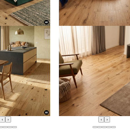
‹
›
‹
›