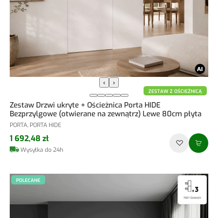
‹
›
ZESTAW Z OŚCIEŻNICĄ
Zestaw Drzwi ukryte + Ościeżnica Porta HIDE
Bezprzylgowe (otwierane na zewnątrz) Lewe 80cm płyta
PORTA, PORTA HIDE
1 692,48 zł
Wysyłka do 24h
POLECANE