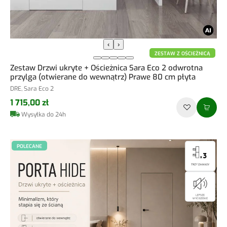
‹
›
ZESTAW Z OŚCIEŻNICĄ
Zestaw Drzwi ukryte + Ościeżnica Sara Eco 2 odwrotna
przylga (otwierane do wewnątrz) Prawe 80 cm płyta
DRE, Sara Eco 2
1 715,00 zł
Wysyłka do 24h
POLECANE