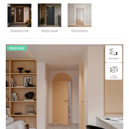
Podkłady podłogowe
Elewacja Taras
Zewnętrzne
Wejściowe
Ościeżnice
Blog
POLECANE
Kontakt
.