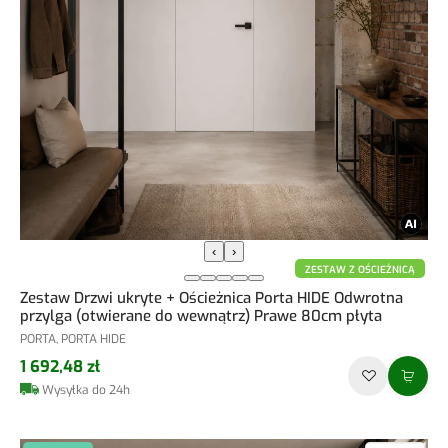
‹
›
ZESTAW Z OŚCIEŻNICĄ
Zestaw Drzwi ukryte + Ościeżnica Porta HIDE Odwrotna
przylga (otwierane do wewnątrz) Prawe 80cm płyta
PORTA, PORTA HIDE
1 692,48 zł
Wysyłka do 24h