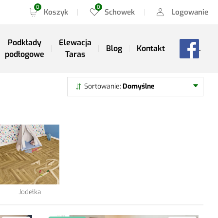
Koszyk
Schowek
Logowanie
Podkłady
Elewacja
Blog
Kontakt
.
podłogowe
Taras
Szukaj
Sortowanie
Domyślne
Jodełka