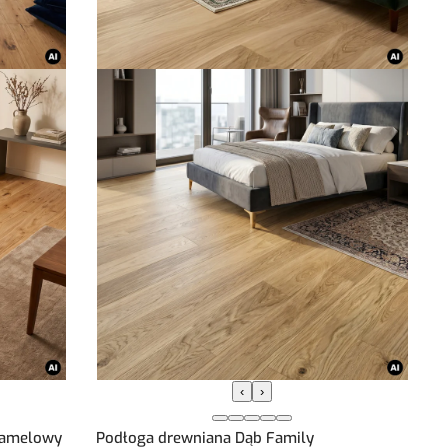
‹
›
-lamelowy
Podłoga drewniana Dąb Family