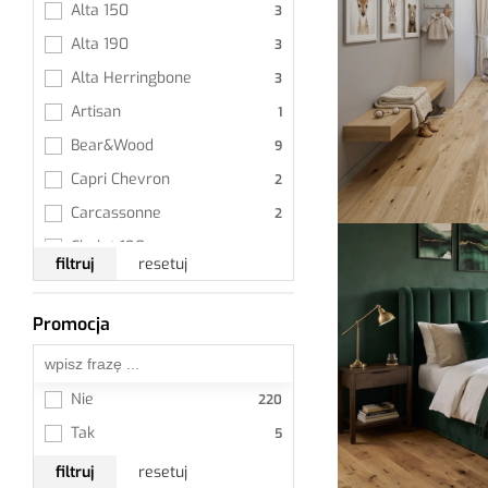
Alta 150
Alta 190
Alta Herringbone
Artisan
Bear&Wood
Capri Chevron
Carcassonne
Chalet 190
filtruj
resetuj
Chalet HB
Classico Line - Jodła 
Promocja
Wszystkie
Francuska
Classico Line - Jodła 
Klasyczna
Nie
Cottage 190
Tak
Cottage 260
filtruj
resetuj