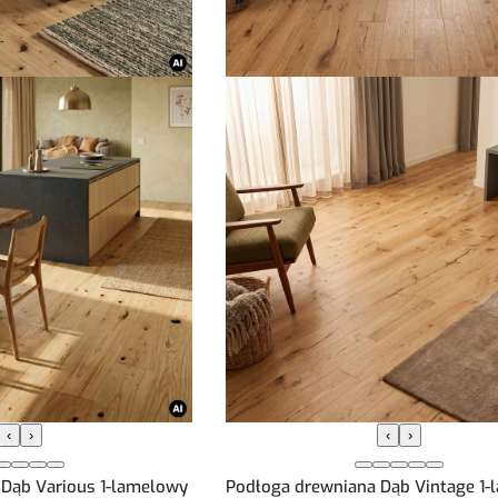
‹
›
‹
›
 Dąb Various 1-lamelowy
Podłoga drewniana Dąb Vintage 1