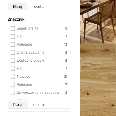
Kleje
filtruj
resetuj
Grunty
Znaczniki
Wszystkie
Super Oferta
Hit
Polecane
Oferta specjalna
Dostępne próbki
Hit
Nowość
Polecane
Do wyczerpania zapasów
PREMIUM
filtruj
resetuj
TOP