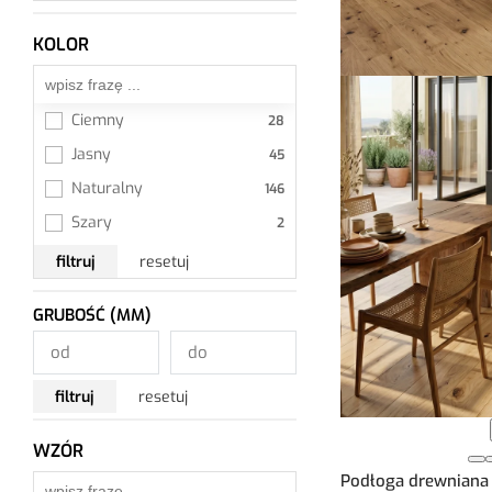
Cottage 300
Cottage Herringbone
KOLOR
Wszystkie
Da Capo
Decor Line
Ciemny
Deska Holzfloors
Jasny
Farm
Naturalny
Fauna
Szary
Ferme 190
filtruj
resetuj
Flora
Jodła angielska Holzfloors
GRUBOŚĆ (MM)
Jodła francuska Holzfloors
Jodła Weitzer Blok 750
filtruj
resetuj
Jodła Weitzer Blok 750 Plus
WZÓR
Khars
Wszystkie
Podłoga drewniana
Life