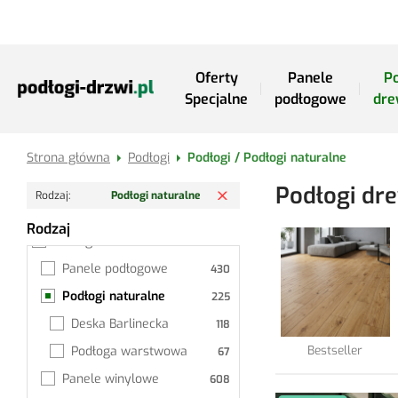
Przejdź do treści
Oferty
Panele
Po
Specjalne
podłogowe
dre
Strona główna
Podłogi
Podłogi / Podłogi naturalne
Usuń filtr
Podłogi dr
Rodzaj
Podłogi naturalne
Rodzaj
Podłogi naturalne
Podłogi
Panele podłogowe
Podłogi naturalne
Deska Barlinecka
Bestseller
Podłoga warstwowa
Panele winylowe