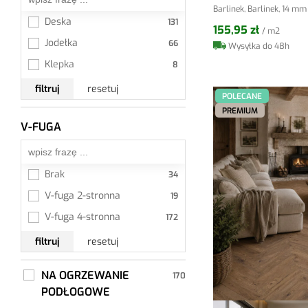
Barlinek, Barlinek, 14 mm
Lodge 190
Deska
155,95 zł
/ m2
New York
Jodełka
Wysyłka do 48h
Plank 1400 Plus
Klepka
Portofino 190
filtruj
resetuj
POLECANE
Portofino Chevron
PREMIUM
Portofino HB
V-FUGA
Wszystkie
Pure Line
Riga 190
Brak
Senses
V-fuga 2-stronna
Smaki Życia
V-fuga 4-stronna
filtruj
resetuj
NA OGRZEWANIE
PODŁOGOWE