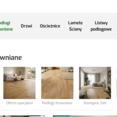
dłogi
Lamele
Listwy
Drzwi
Ościeżnice
wniane
Ściany
podłogowe
ewniane
Oferta specjalna
Podłogi drewniane
Dostępne 24h