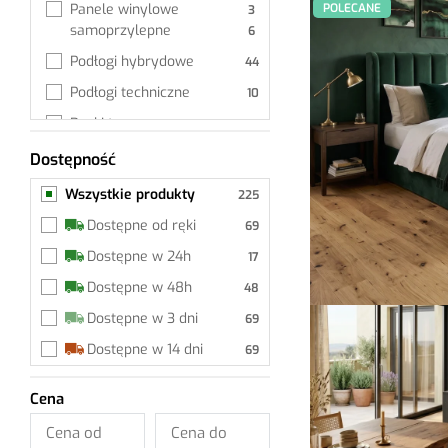
POLECANE
Panele winylowe 
samoprzylepne
Podłogi hybrydowe
Podłogi techniczne
Deski tarasowe
Deski tarasowe
Dostępność
Wszystkie produkty
Deski balkonowe
Wszystkie produkty
Akcesoria deski 
Dostępne od ręki
tarasowe
Dostępne w 24h
Wykładzina dywanowa
Dostępne w 48h
Akcesoria
Dostępne w 3 dni
Listwy przypodłogowe
Dostępne w 14 dni
Akcesoria do listew
Podkłady
Cena
Środki pielęgnacyjne