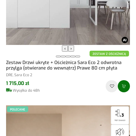
‹
›
ZESTAW Z OŚCIEŻNICĄ
Zestaw Drzwi ukryte + Ościeżnica Sara Eco 2 odwrotna
przylga (otwierane do wewnątrz) Prawe 80 cm płyta
DRE, Sara Eco 2
1 715,00 zł
Wysyłka do 48h
POLECANE