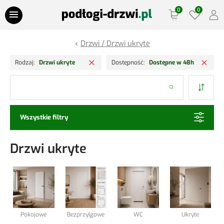
Przejdź do treści
Drzwi / Drzwi ukryte
Oferty Specjalne
Usuń filtr
Usuń
Rodzaj
Drzwi ukryte
Dostępność
Dostępne w 48h
Panele podłogowe
Szukaj
Podłogi drewniane
Wszystkie filtry
Drzwi
Drzwi ukryte
Ościeżnice
Lamele Ściany
Listwy podłogowe
Pokojowe
Bezprzylgowe
WC
Ukryte