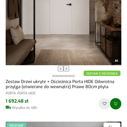
‹
›
ZESTAW Z OŚCIEŻNICĄ
Zestaw Drzwi ukryte + Ościeżnica Porta HIDE Odwrotna
przylga (otwierane do wewnątrz) Prawe 80cm płyta
PORTA, PORTA HIDE
1 692,48 zł
Wysyłka do 48h
POLECANE