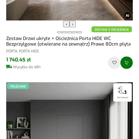
‹
›
ZESTAW Z OŚCIEŻNICĄ
Zestaw Drzwi ukryte + Ościeżnica Porta HIDE WC
Bezprzylgowe (otwierane na zewnątrz) Prawe 80cm płyta
PORTA, PORTA HIDE
1 740,45 zł
Wysyłka do 48h
POLECANE