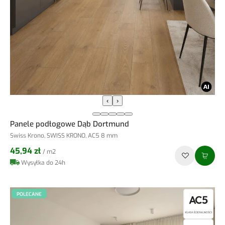
‹
›
Panele podłogowe Dąb Dortmund
Swiss Krono, SWISS KRONO, AC5 8 mm
45,94 zł
/ m2
Wysyłka do 24h
POLECANE