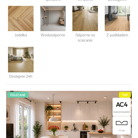
Podkłady podłogowe
Elewacja Taras
Jodełka
Wodoodporne
Odporne na
Z podkładem
ścieranie
Blog
Kontakt
Dostępne 24h
.
POLECANE
TOP