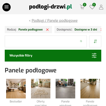
Przejdź do treści
Podłogi / Panele podłogowe
Oferty Specjalne
Usuń filtr
Us
Rodzaj
Panele podłogowe
Dostępność
Dostępne w 3 dni
Panele podłogowe
Szukaj
Podłogi drewniane
Wszystkie filtry
Drzwi
Panele podłogowe
Ościeżnice
Lamele Ściany
Listwy podłogowe
Bestseller
Oferty
Panele
Panele
specjalne
winylowe
podłogowe