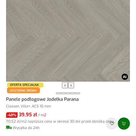
OFERTA SPECJALNA
‹
›
DOSTĘPNE PRÓBKI
Panele podłogowe Jodełka Parana
Classen, Ville+, AC5 10 mm
39,95 zł
-43%
/ m2
70,52 zł
/m2
najniższa cena w okresie 30 dni przed obniżką ceny
Wysyłka do 24h